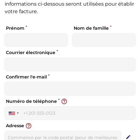
informations ci-dessous seront utilisées pour établir
votre facture.
*
*
Prénom
Nom de famille
*
Courrier électronique
*
Confirmer l'e-mail
*
help_outline
Numéro de téléphone
United
States
help_outline
Adresse
+1
edit