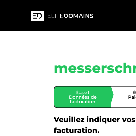
messersch
Étape 1
É
Données de
Pa
facturation
Veuillez indiquer vo
facturation.