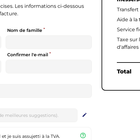
cises. Les informations ci-dessous
Transfert
facture.
Aide à la
Service f
*
Nom de famille
Taxe sur l
d'affaires
*
Confirmer l'e-mail
Total
edit
help_outline
et je suis assujetti à la TVA.