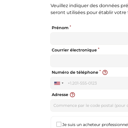
Veuillez indiquer des données pré
seront utilisées pour établir votre 
*
Prénom
*
Courrier électronique
*
help_outline
Numéro de téléphone
United
States
help_outline
Adresse
+1
Je suis un acheteur professionnel 