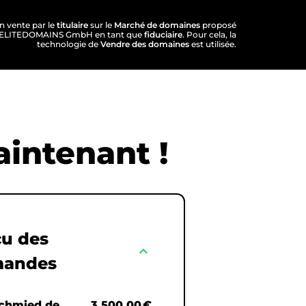
n vente par le
titulaire
sur le
Marché de domaines
proposé
e d'ELITEDOMAINS GmbH en tant que
fiduciaire
. Pour cela, la
technologie de
Vendre des domaines
est utilisée.
intenant !
u des
expand_less
andes
chmied.de
3.500,00 €