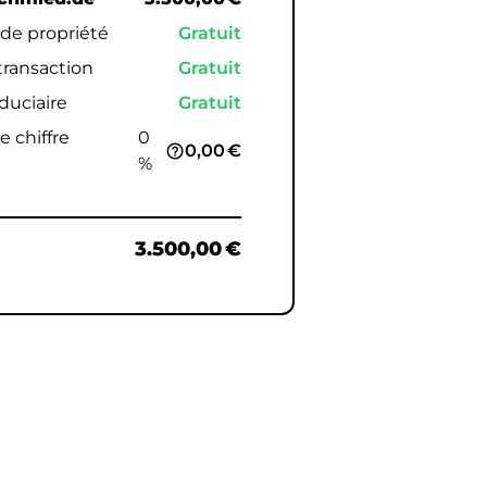
 de propriété
Gratuit
 transaction
Gratuit
iduciaire
Gratuit
e chiffre
0
0,00 €
help_outline
%
3.500,00 €