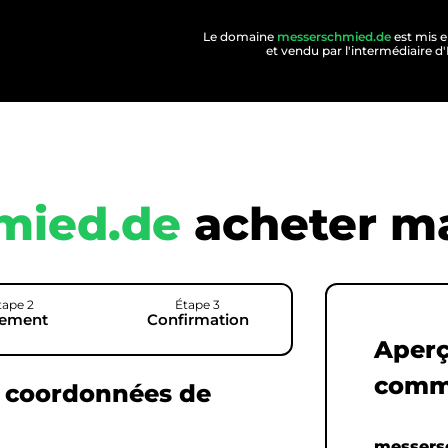
Le domaine
messerschmied.de
est mis e
et vendu par l'intermédiair
mied.de
acheter ma
tape 2
Étape 3
iement
Confirmation
Aperç
comm
s coordonnées de
messers