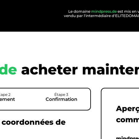
Le domaine
mindpress.de
est mis en 
vendu par l'intermédiaire d'ELITEDOM
.de
acheter mainten
tape 2
Étape 3
iement
Confirmation
Aperç
comm
s coordonnées de
mindpre