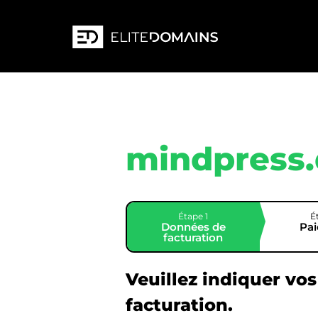
mindpress
Étape 1
É
Données de
Pa
facturation
Veuillez indiquer vo
facturation.