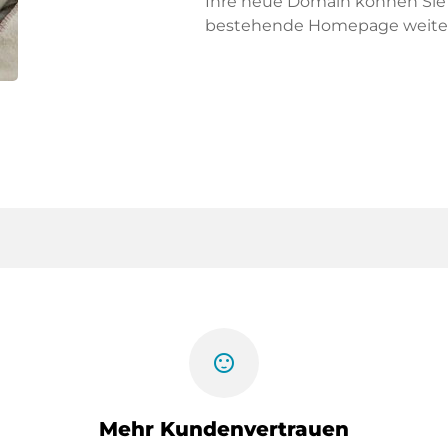
Ihre neue Domain können Sie f
bestehende Homepage weiter
sentiment_satisfied
Mehr Kundenvertrauen