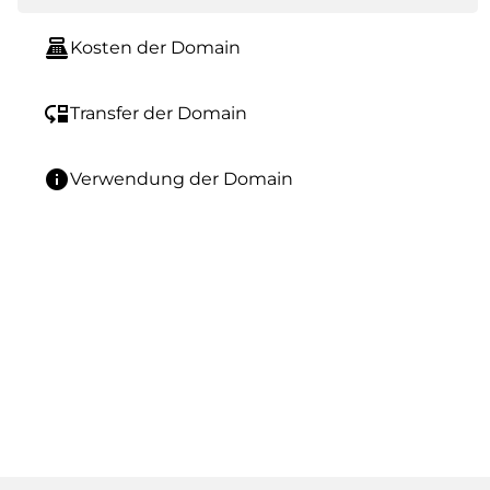
point_of_sale
Kosten der Domain
move_down
Transfer der Domain
info
Verwendung der Domain