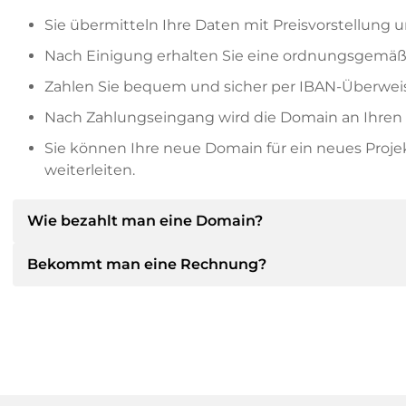
Sie übermitteln Ihre Daten mit Preisvorstellung u
Nach Einigung erhalten Sie eine ordnungsgemäß
Zahlen Sie bequem und sicher per IBAN-Überweis
Nach Zahlungseingang wird die Domain an Ihren P
Sie können Ihre neue Domain für ein neues Proj
weiterleiten.
Wie bezahlt man eine Domain?
Bekommt man eine Rechnung?
Nach einer Einigung wird der Inhaber Ihnen die Deta
dann die SEPA Bankdetails mitteilen und auf Wun
anbieten.
Ja, der Verkäufer wird Ihnen eine ordnungsgemäße
bekommen Sie auf Wunsch auch einen zusätzlichen 
Bitte geben Sie bei der Überweisung immer den