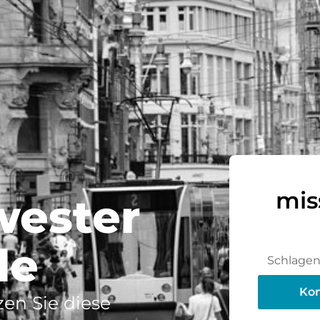
mis
wester
de
Schlagen 
Kon
en Sie diese