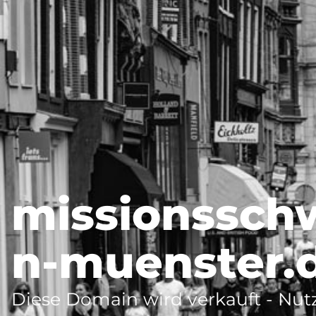
missionssch
n-muenster.
Diese Domain wird verkauft - Nutz