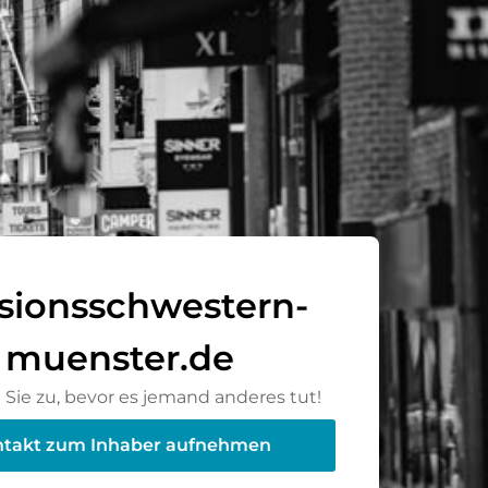
sionsschwestern-
muenster.de
Sie zu, bevor es jemand anderes tut!
takt zum Inhaber aufnehmen