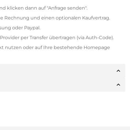
nd klicken dann auf "Anfrage senden".
e Rechnung und einen optionalen Kaufvertrag.
ung oder Paypal.
rovider per Transfer übertragen (via Auth-Code).
ekt nutzen oder auf Ihre bestehende Homepage
expand_less
expand_less
ils der Zahlung mitteilen. Der Inhaber wird Ihnen
sch auch Paypal oder weitere Zahlungsmethoden
 Rechnung senden. Bei größeren Kaufpreisen
Kaufvertrag.
 Domainnamen und die Rechnungsnummer an.