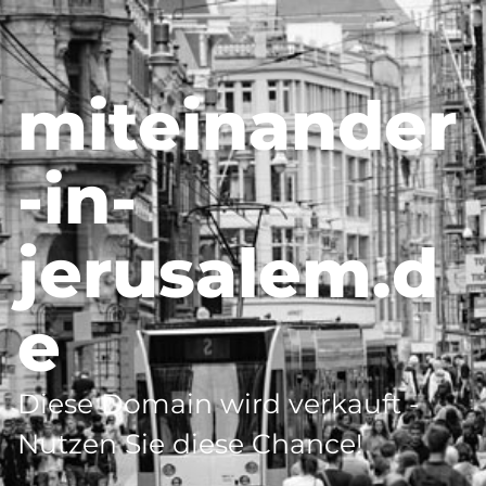
miteinander
-in-
jerusalem.d
e
Diese Domain wird verkauft -
Nutzen Sie diese Chance!