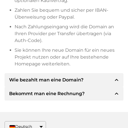
optionalen Kaufvertrag.
Zahlen Sie bequem und sicher per IBAN-
Überweisung oder Paypal.
Nach Zahlungseingang wird die Domain an
Ihren Provider per Transfer übertragen (via
Auth-Code).
Sie können Ihre neue Domain für ein neues
Projekt nutzen oder auf Ihre bestehende
Homepage weiterleiten.
expand_less
Wie bezahlt man eine Domain?
expand_less
Bekommt man eine Rechnung?
Nach einer Einigung wird der Inhaber Ihnen die
Details der Zahlung mitteilen. Der Inhaber wird
Ihnen dann die SEPA Bankdetails mitteilen und
Ja, der Verkäufer wird Ihnen eine
auf Wunsch auch Paypal oder weitere
ordnungsgemäße Rechnung senden. Bei
Zahlungsmethoden anbieten.
größeren Kaufpreisen bekommen Sie auf
Deutsch