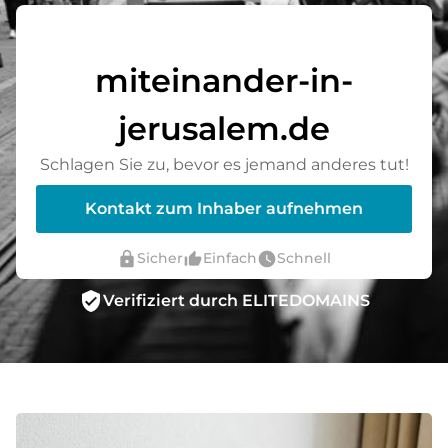
miteinander-in-
jerusalem.de
Schlagen Sie zu, bevor es jemand anderes tut!
Kontakt zum Inhaber aufnehmen
lock
thumb_up_alt
watch_later
Sicher
Einfach
Schnell
verified_user
Verifiziert durch ELITEDOMAINS