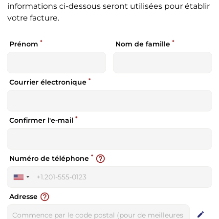
informations ci-dessous seront utilisées pour établir
votre facture.
*
*
Prénom
Nom de famille
*
Courrier électronique
*
Confirmer l'e-mail
*
help_outline
Numéro de téléphone
United
States
help_outline
Adresse
+1
edit