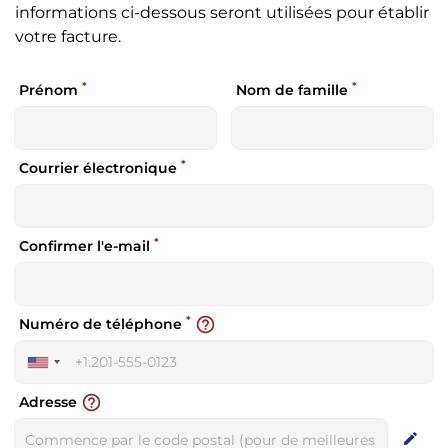
informations ci-dessous seront utilisées pour établir
votre facture.
*
*
Prénom
Nom de famille
*
Courrier électronique
*
Confirmer l'e-mail
*
help_outline
Numéro de téléphone
United
States
help_outline
Adresse
+1
edit