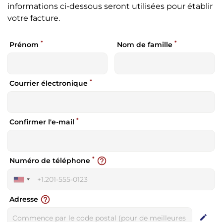
informations ci-dessous seront utilisées pour établir
votre facture.
*
*
Prénom
Nom de famille
*
Courrier électronique
*
Confirmer l'e-mail
*
help_outline
Numéro de téléphone
United
States
help_outline
Adresse
+1
edit