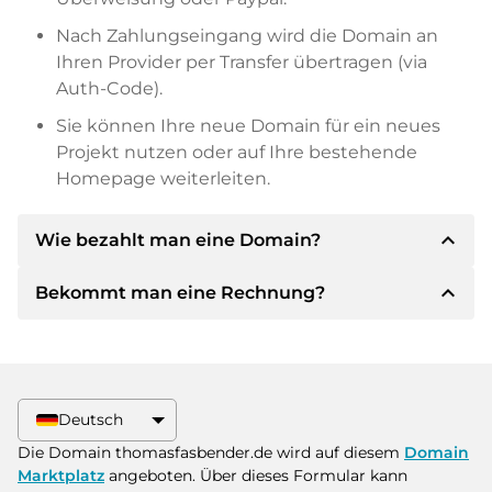
Nach Zahlungseingang wird die Domain an
Ihren Provider per Transfer übertragen (via
Auth-Code).
Sie können Ihre neue Domain für ein neues
Projekt nutzen oder auf Ihre bestehende
Homepage weiterleiten.
expand_less
Wie bezahlt man eine Domain?
expand_less
Bekommt man eine Rechnung?
Nach einer Einigung wird der Inhaber Ihnen die
Details der Zahlung mitteilen. Der Inhaber wird
Ihnen dann die SEPA Bankdetails mitteilen und
Ja, der Verkäufer wird Ihnen eine
auf Wunsch auch Paypal oder weitere
ordnungsgemäße Rechnung senden. Bei
Zahlungsmethoden anbieten.
größeren Kaufpreisen bekommen Sie auf
Deutsch
Wunsch auch einen zusätzlichen Kaufvertrag.
Bitte geben Sie bei der Überweisung immer
Die Domain thomasfasbender.de wird auf diesem
Domain
den Domainnamen und die
Marktplatz
angeboten. Über dieses Formular kann
Rechnungsnummer an.