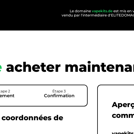
Le domaine
vapekits.de
est mis en 
vendu par l'intermédiaire d'ELITEDOM
e
acheter maintenan
tape 2
Étape 3
iement
Confirmation
Aperç
comm
s coordonnées de
vapekits