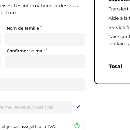
cises. Les informations ci-dessous
Transfert
facture.
Aide à la
Service f
*
Nom de famille
Taxe sur l
d'affaires
*
Confirmer l'e-mail
Total
edit
help_outline
et je suis assujetti à la TVA.