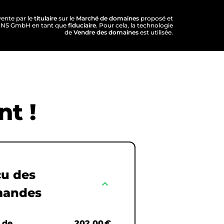
vente par le
titulaire
sur le
Marché de domaines
proposé et
AINS GmbH en tant que
fiduciaire
. Pour cela, la technologie
de
Vendre des domaines
est utilisée.
t !
u des
expand_less
andes
.de
202,00 €