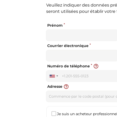
Veuillez indiquer des données pré
seront utilisées pour établir votre 
*
Prénom
*
Courrier électronique
*
help_outline
Numéro de téléphone
United
States
help_outline
Adresse
+1
Je suis un acheteur professionnel 