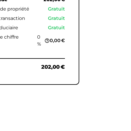
 de propriété
Gratuit
 transaction
Gratuit
iduciaire
Gratuit
e chiffre
0
0,00 €
help_outline
%
202,00 €