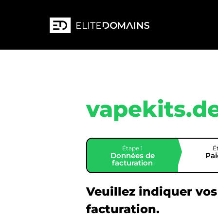
vapekits.d
Étape 1
É
Données de
Pa
facturation
Veuillez indiquer vo
facturation.