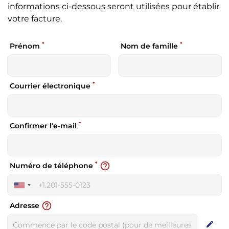
informations ci-dessous seront utilisées pour établir
votre facture.
*
*
Prénom
Nom de famille
*
Courrier électronique
*
Confirmer l'e-mail
*
help_outline
Numéro de téléphone
United
States
help_outline
Adresse
+1
edit