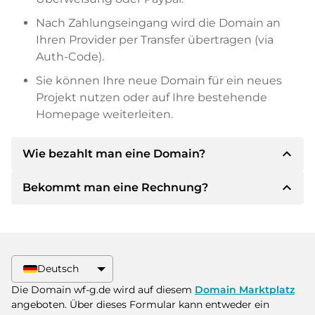
Nach Zahlungseingang wird die Domain an
Ihren Provider per Transfer übertragen (via
Auth-Code).
Sie können Ihre neue Domain für ein neues
Projekt nutzen oder auf Ihre bestehende
Homepage weiterleiten.
expand_less
Wie bezahlt man eine Domain?
expand_less
Bekommt man eine Rechnung?
Nach einer Einigung wird der Inhaber Ihnen die
Details der Zahlung mitteilen. Der Inhaber wird
Ihnen dann die SEPA Bankdetails mitteilen und
Ja, der Verkäufer wird Ihnen eine
auf Wunsch auch Paypal oder weitere
ordnungsgemäße Rechnung senden. Bei
Zahlungsmethoden anbieten.
größeren Kaufpreisen bekommen Sie auf
Deutsch
Wunsch auch einen zusätzlichen Kaufvertrag.
Bitte geben Sie bei der Überweisung immer
Die Domain wf-g.de wird auf diesem
Domain Marktplatz
den Domainnamen und die
angeboten. Über dieses Formular kann entweder ein
Rechnungsnummer an.