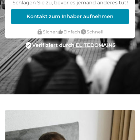
Schlagen Sie zu, bevor es jemand anderes tut!
Kontakt zum Inhaber aufnehmen
lock
thumb_up_alt
watch_later
Sicher
Einfach
Schnell
verified_user
Verifiziert durch ELITEDOMAINS