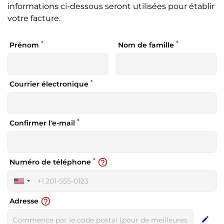
informations ci-dessous seront utilisées pour établir
votre facture.
*
*
Prénom
Nom de famille
*
Courrier électronique
*
Confirmer l'e-mail
*
help_outline
Numéro de téléphone
United
States
help_outline
Adresse
+1
edit