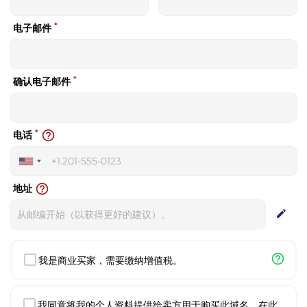
*
电子邮件
*
确认电子邮件
*
help_outline
电话
United
States
help_outline
地址
+1
edit
help_outline
我是商业买家，需要缴纳增值税。
我同意将我的个人资料提供给卖方用于购买此域名。在此