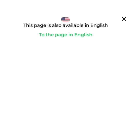
clear
This page is also available in English
To the page in English
通往你的理想领域的道路
paid
为了启动转让，你要完成付款。只有这样，购买合同才会生
效，我们才会作为域名受托人积极行动。
playlist_add_check_circle