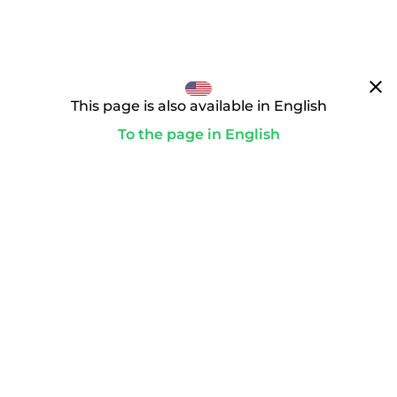
clear
This page is also available in English
To the page in English
通往你的理想领域的道路
paid
为了启动转让，你要完成付款。只有这样，购买合同才会生
效，我们才会作为域名受托人积极行动。
playlist_add_check_circle