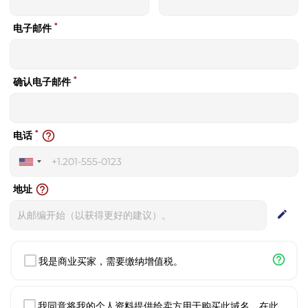
*
电子邮件
*
确认电子邮件
*
help_outline
电话
United
States
help_outline
地址
+1
edit
help_outline
我是商业买家，需要缴纳增值税。
我同意将我的个人资料提供给卖方用于购买此域名。在此