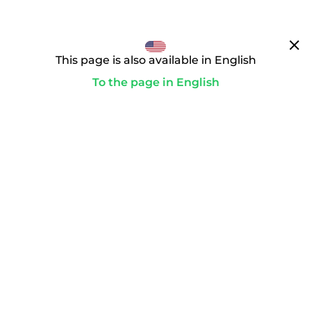
clear
This page is also available in English
To the page in English
通往你的理想领域的道路
paid
为了启动转让，你要完成付款。只有这样，购买合同才会生
效，我们才会作为域名受托人积极行动。
playlist_add_check_circle