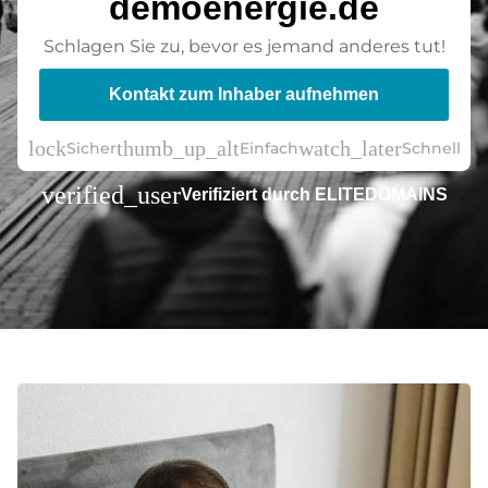
demoenergie.de
Schlagen Sie zu, bevor es jemand anderes tut!
Kontakt zum Inhaber aufnehmen
lock
thumb_up_alt
watch_later
Sicher
Einfach
Schnell
verified_user
Verifiziert durch ELITEDOMAINS