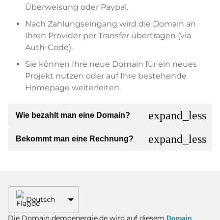
Überweisung oder Paypal.
Nach Zahlungseingang wird die Domain an
Ihren Provider per Transfer übertragen (via
Auth-Code).
Sie können Ihre neue Domain für ein neues
Projekt nutzen oder auf Ihre bestehende
Homepage weiterleiten.
expand_less
Wie bezahlt man eine Domain?
expand_less
Bekommt man eine Rechnung?
Nach einer Einigung wird der Inhaber Ihnen die
Details der Zahlung mitteilen. Der Inhaber wird
Ihnen dann die SEPA Bankdetails mitteilen und
Ja, der Verkäufer wird Ihnen eine
auf Wunsch auch Paypal oder weitere
ordnungsgemäße Rechnung senden. Bei
Zahlungsmethoden anbieten.
größeren Kaufpreisen bekommen Sie auf
Wunsch auch einen zusätzlichen Kaufvertrag.
Deutsch
Bitte geben Sie bei der Überweisung immer
den Domainnamen und die
Die Domain demoenergie.de wird auf diesem
Domain