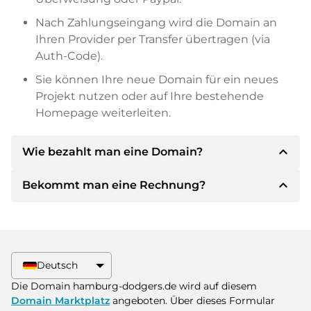
Nach Zahlungseingang wird die Domain an
Ihren Provider per Transfer übertragen (via
Auth-Code).
Sie können Ihre neue Domain für ein neues
Projekt nutzen oder auf Ihre bestehende
Homepage weiterleiten.
expand_less
Wie bezahlt man eine Domain?
expand_less
Bekommt man eine Rechnung?
Nach einer Einigung wird der Inhaber Ihnen die
Details der Zahlung mitteilen. Der Inhaber wird
Ihnen dann die SEPA Bankdetails mitteilen und
Ja, der Verkäufer wird Ihnen eine
auf Wunsch auch Paypal oder weitere
ordnungsgemäße Rechnung senden. Bei
Zahlungsmethoden anbieten.
größeren Kaufpreisen bekommen Sie auf
Deutsch
Wunsch auch einen zusätzlichen Kaufvertrag.
Bitte geben Sie bei der Überweisung immer
Die Domain hamburg-dodgers.de wird auf diesem
den Domainnamen und die
Domain Marktplatz
angeboten. Über dieses Formular
Rechnungsnummer an.