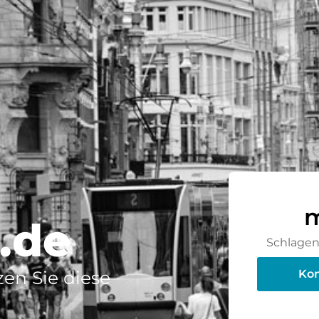
m
z.de
Schlagen 
en Sie diese
Kon