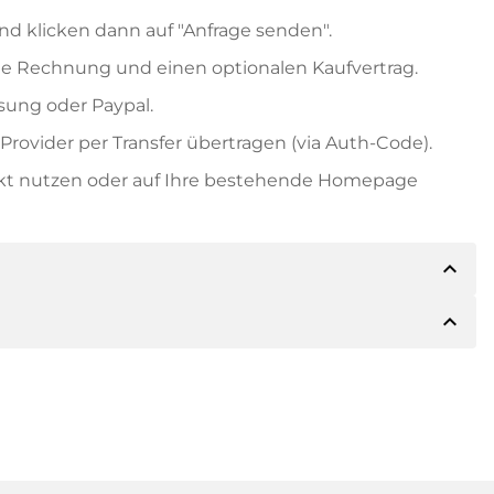
nd klicken dann auf "Anfrage senden".
e Rechnung und einen optionalen Kaufvertrag.
ung oder Paypal.
rovider per Transfer übertragen (via Auth-Code).
ekt nutzen oder auf Ihre bestehende Homepage
expand_less
expand_less
ils der Zahlung mitteilen. Der Inhaber wird Ihnen
sch auch Paypal oder weitere Zahlungsmethoden
 Rechnung senden. Bei größeren Kaufpreisen
Kaufvertrag.
 Domainnamen und die Rechnungsnummer an.