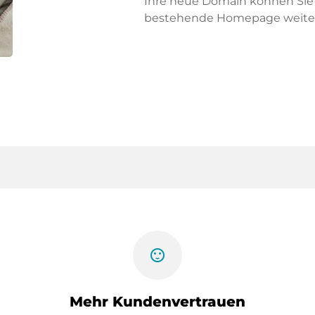
Ihre neue Domain können Sie f
bestehende Homepage weiter
sentiment_satisfied
Mehr Kundenvertrauen