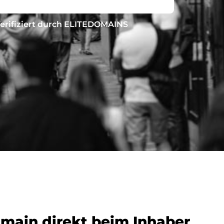
erifiziert durch ELITEDOMAINS
omain direkt beim Inhaber