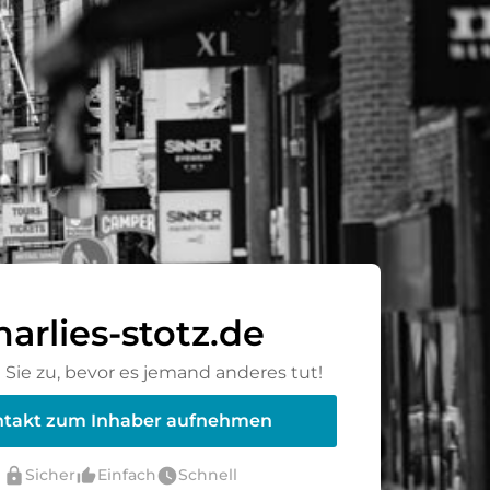
arlies-stotz.de
Sie zu, bevor es jemand anderes tut!
takt zum Inhaber aufnehmen
lock
thumb_up_alt
watch_later
Sicher
Einfach
Schnell