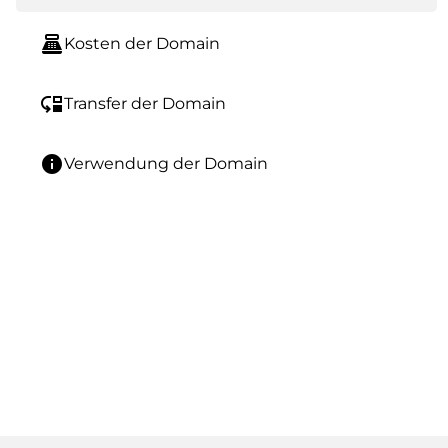
point_of_sale
Kosten der Domain
move_down
Transfer der Domain
info
Verwendung der Domain