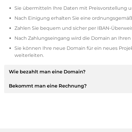
Sie übermitteln Ihre Daten mit Preisvorstellung u
Nach Einigung erhalten Sie eine ordnungsgemäß
Zahlen Sie bequem und sicher per IBAN-Überweis
Nach Zahlungseingang wird die Domain an Ihren P
Sie können Ihre neue Domain für ein neues Proj
weiterleiten.
Wie bezahlt man eine Domain?
Bekommt man eine Rechnung?
Nach einer Einigung wird der Inhaber Ihnen die Deta
dann die SEPA Bankdetails mitteilen und auf Wun
anbieten.
Ja, der Verkäufer wird Ihnen eine ordnungsgemäße
bekommen Sie auf Wunsch auch einen zusätzlichen 
Bitte geben Sie bei der Überweisung immer den