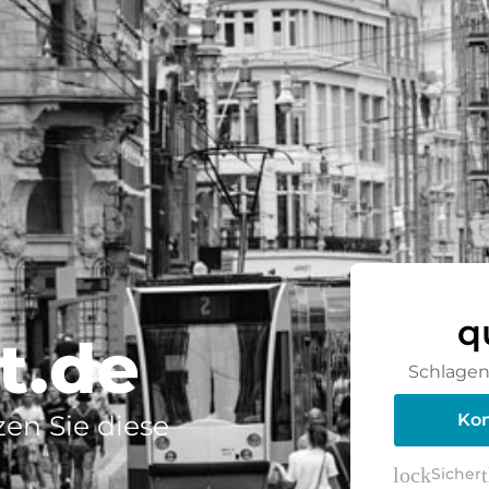
q
t.de
Schlagen 
en Sie diese
Kon
lock
Sicher