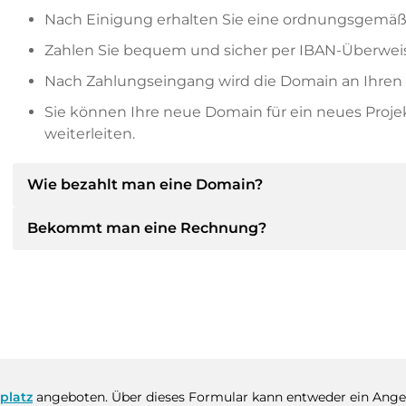
Nach Einigung erhalten Sie eine ordnungsgemäß
Zahlen Sie bequem und sicher per IBAN-Überweis
Nach Zahlungseingang wird die Domain an Ihren P
Sie können Ihre neue Domain für ein neues Proj
weiterleiten.
Wie bezahlt man eine Domain?
Bekommt man eine Rechnung?
Nach einer Einigung wird der Inhaber Ihnen die Deta
dann die SEPA Bankdetails mitteilen und auf Wun
anbieten.
Ja, der Verkäufer wird Ihnen eine ordnungsgemäße
bekommen Sie auf Wunsch auch einen zusätzlichen 
Bitte geben Sie bei der Überweisung immer den
platz
angeboten. Über dieses Formular kann entweder ein Ang