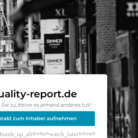
uality-report.de
Sie zu, bevor es jemand anderes tut!
takt zum Inhaber aufnehmen
thumb_up_alt
watch_later
Einfach
Schnell