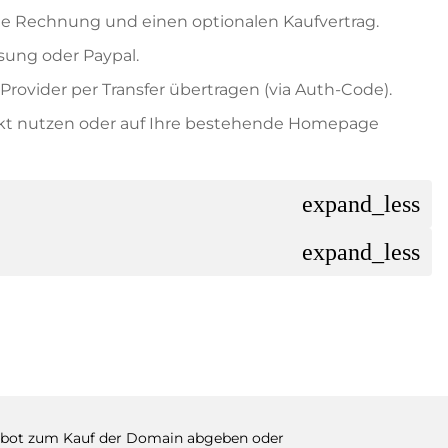
e Rechnung und einen optionalen Kaufvertrag.
ung oder Paypal.
rovider per Transfer übertragen (via Auth-Code).
ekt nutzen oder auf Ihre bestehende Homepage
expand_less
expand_less
ils der Zahlung mitteilen. Der Inhaber wird Ihnen
sch auch Paypal oder weitere Zahlungsmethoden
 Rechnung senden. Bei größeren Kaufpreisen
Kaufvertrag.
 Domainnamen und die Rechnungsnummer an.
ebot zum Kauf der Domain abgeben oder