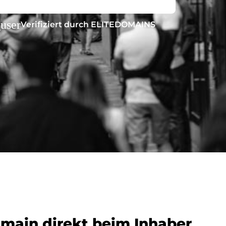
_user
Verifiziert durch ELITEDOMAINS
omain direkt beim Inhaber