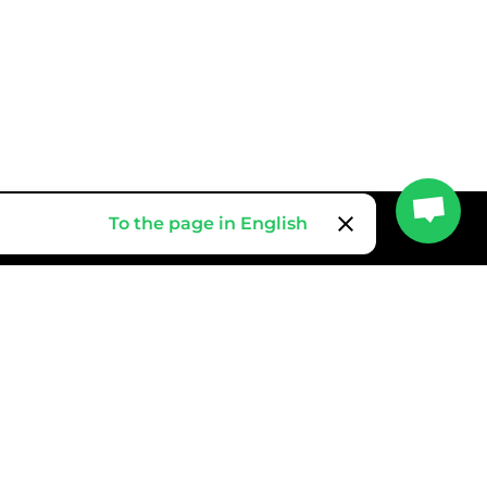
clear
To the page in English
integration_instructions
我们向你发送关于如何接管的简单说明。我们通过