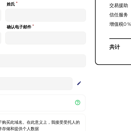
*
姓氏
交易援助
信任服务
增值税
0 
*
确认电子邮件
共计
edit
help_outline
于购买此域名。在此意义上，我接受受托人的
并存储和提供个人数据