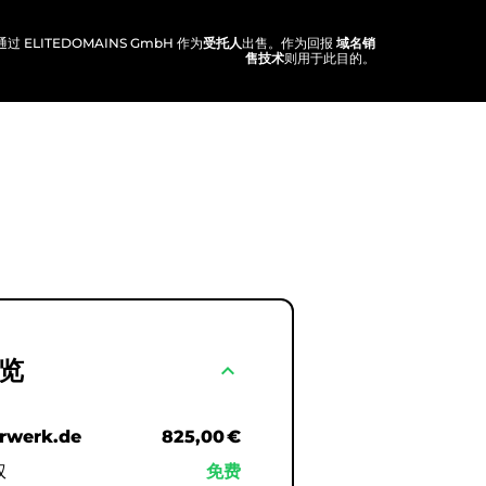
过 ELITEDOMAINS GmbH 作为
受托人
出售。作为回报
域名销
售技术
则用于此目的。
览
expand_less
erwerk.de
825,00 €
权
免费