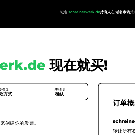
域名
schreinerwerk.de
持有人
在
域名市场
并通
erk.de
现在就买!
步骤 2
步骤 3
款方式
确认
订单概
schrein
用来创建你的发票。
转让所有