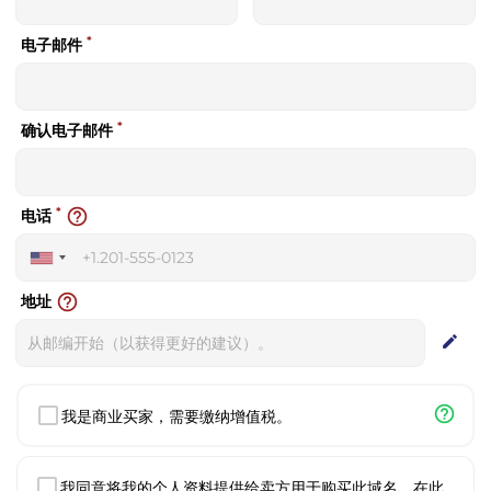
*
电子邮件
*
确认电子邮件
*
help_outline
电话
United
States
help_outline
地址
+1
edit
help_outline
我是商业买家，需要缴纳增值税。
我同意将我的个人资料提供给卖方用于购买此域名。在此