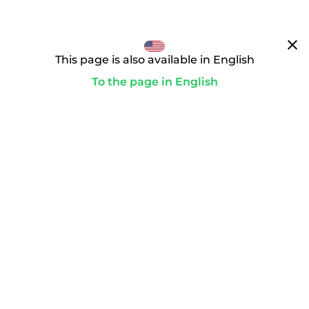
clear
This page is also available in English
To the page in English
通往你的理想领域的道路
paid
为了启动转让，你要完成付款。只有这样，购买合同才会生
效，我们才会作为域名受托人积极行动。
playlist_add_check_circle