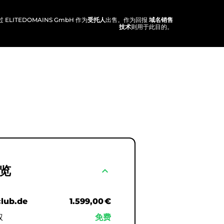
 ELITEDOMAINS GmbH 作为
受托人
出售。作为回报
域名销售
技术
则用于此目的。
览
expand_less
club.de
1.599,00 €
权
免费