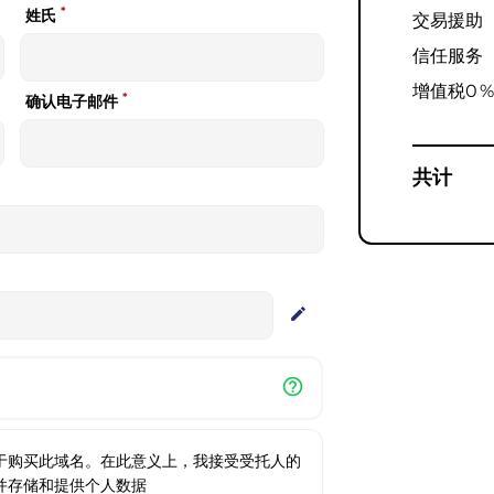
*
姓氏
交易援助
信任服务
增值税
0 
*
确认电子邮件
共计
edit
help_outline
于购买此域名。在此意义上，我接受受托人的
并存储和提供个人数据