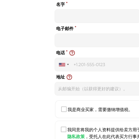
*
名字
*
电子邮件
*
help_outline
电话
United
States
help_outline
地址
+1
我是商业买家，需要缴纳增值税。
我同意将我的个人资料提供给卖方用
隐私政策
，受托人在此代表买方行事