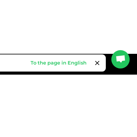
clear
To the page in English
integration_instructions
我们向你发送关于如何接管的简单说明。我们通过