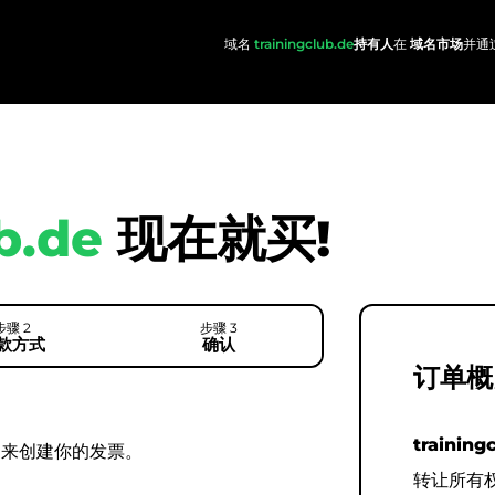
域名
trainingclub.de
持有人
在
域名市场
并通过
b.de
现在就买!
步骤 2
步骤 3
款方式
确认
订单概
training
用来创建你的发票。
转让所有