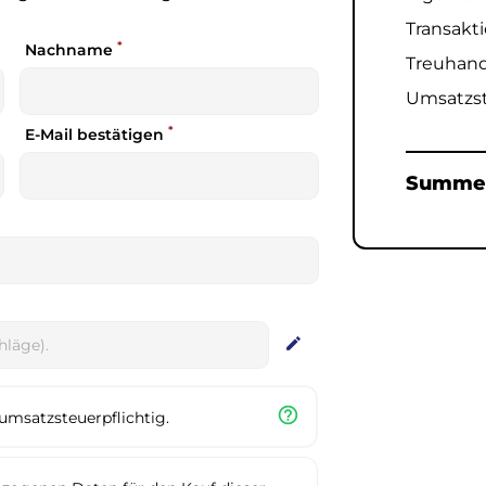
Transakti
*
Nachname
Treuhand
Umsatzs
*
E-Mail bestätigen
Summ
edit
help_outline
umsatzsteuerpflichtig.