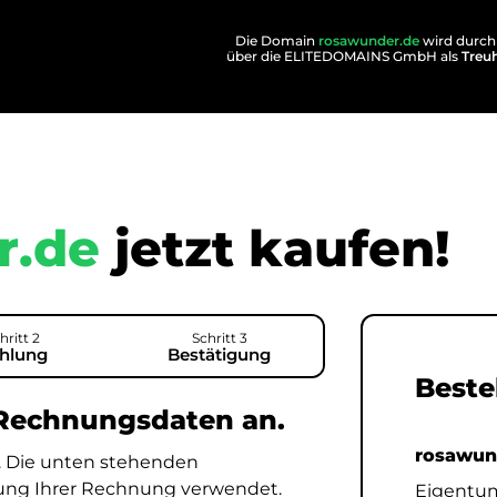
Die Domain
rosawunder.de
wird durch
über die ELITEDOMAINS GmbH als
Treu
r.de
jetzt kaufen!
hritt 2
Schritt 3
hlung
Bestätigung
Beste
 Rechnungsdaten an.
rosawun
. Die unten stehenden
lung Ihrer Rechnung verwendet.
Eigentu