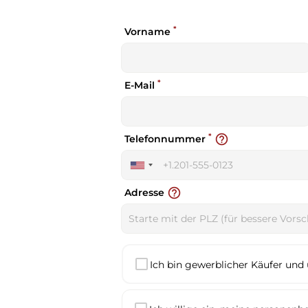
*
Vorname
*
E-Mail
*
help_outline
Telefonnummer
United
States
help_outline
Adresse
+1
Ich bin gewerblicher Käufer und 