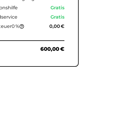
onshilfe
Gratis
service
Gratis
teuer
0 %
0,00 €
help_outline
e
600,00 €