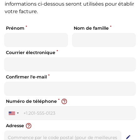
informations ci-dessous seront utilisées pour établir
votre facture.
*
*
Prénom
Nom de famille
*
Courrier électronique
*
Confirmer l'e-mail
*
help_outline
Numéro de téléphone
United
States
help_outline
Adresse
+1
edit